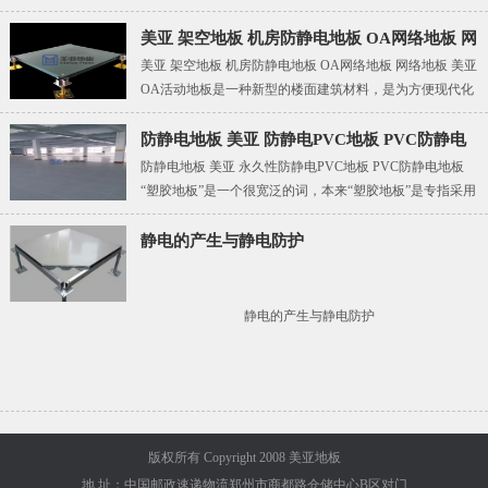
尘，具有一定的吸音、防火、防水、防腐等性能，方便拆
装、自重轻，有一定的强度，并具良好的装饰效果。
美亚 架空地板 机房防静电地板 OA网络地板 网
美亚 架空地板 机房防静电地板 OA网络地板 网络地板 美亚
络地板
OA活动地板是一种新型的楼面建筑材料，是为方便现代化
办公搂面、办公房间的网络线路扩充而设计的一种地面装
饰方法。解决了传统楼面、墙体内预埋布线而产生的许多
防静电地板 美亚 防静电PVC地板 PVC防静电
令设计师头痛的难题。适应了智能化楼宇中信息自动化技
防静电地板 美亚 永久性防静电PVC地板 PVC防静电地板
地板
术对所处环境的特定要求，使得各项操作系统和控制系统
“塑胶地板”是一个很宽泛的词，本来“塑胶地板”是专指采用
有效联系在一起，办公自动化高，场所更加舒适、整洁、
聚氨酯（又叫PU）材料生产的地板，这种地板多适合室外
美观、高效、便利、灵活。贴面 地板组成。
运动场地的铺设、运动场使用。因为有有害物质释放，一
静电的产生与静电防护
般不用于室内体育场地使用。比方说：大家应该知道室外
体
静电的产生与静电防护
版权所有 Copyright 2008 美亚地板
地 址：中国邮政速递物流郑州市商都路仓储中心B区对门